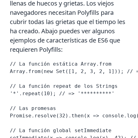
llenas de huecos y grietas. Los viejos
navegadores necesitan Polyfills para
cubrir todas las grietas que el tiempo les
ha creado. Abajo puedes ver algunos
ejemplos de características de ES6 que
requieren Polyfills:
// La función estática Array.from

Array.from(new Set([1, 2, 3, 2, 1])); // =
// La función repeat de los Strings

'*'.repeat(10); // => '**********'

// Las promesas

Promise.resolve(32).then(x => console.log(
// La función global setImmediate

setImmediate(x => console.log(x), 42); // 