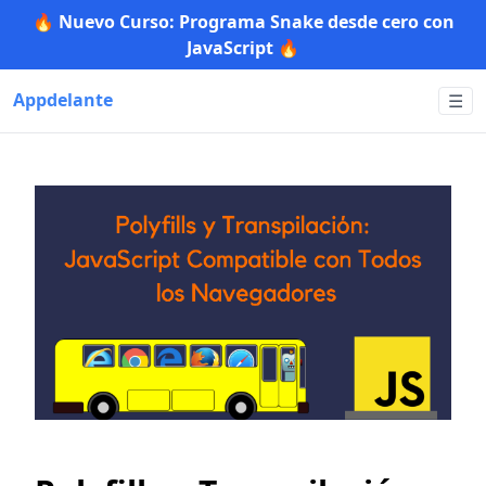
🔥 Nuevo Curso: Programa Snake desde cero con
JavaScript 🔥
Appdelante
☰