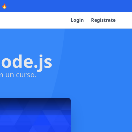
 🔥
Login
Regístrate
ode.js
n un curso.