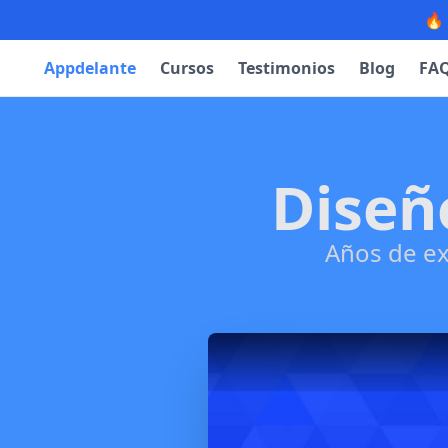
🔥
Appdelante
Cursos
Testimonios
Blog
FA
Diseñ
Años de ex